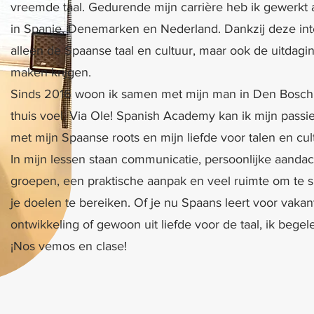
vreemde taal. Gedurende mijn carrière heb ik gewerkt 
in Spanje, Denemarken en Nederland. Dankzij deze inter
alleen de Spaanse taal en cultuur, maar ook de uitdag
maken krijgen.
Sinds 2016 woon ik samen met mijn man in Den Bosch, 
thuis voel. Via Ole! Spanish Academy kan ik mijn pass
met mijn Spaanse roots en mijn liefde voor talen en cul
In mijn lessen staan communicatie, persoonlijke aandach
groepen, een praktische aanpak en veel ruimte om te s
je doelen te bereiken. Of je nu Spaans leert voor vakant
ontwikkeling of gewoon uit liefde voor de taal, ik begele
¡Nos vemos en clase!