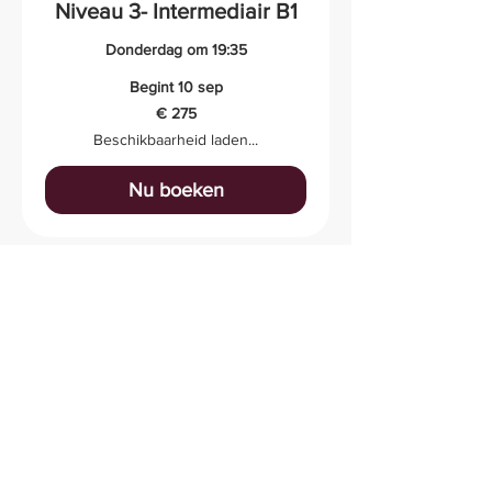
Niveau 3- Intermediair B1
Donderdag om 19:35
Begint 10 sep
275
€ 275
euro
Beschikbaarheid laden...
Nu boeken
Niveau 3- Intermediair B1
Hoog
Maandag om 19:35
Begint 7 sep
275
€ 275
euro
Beschikbaarheid laden...